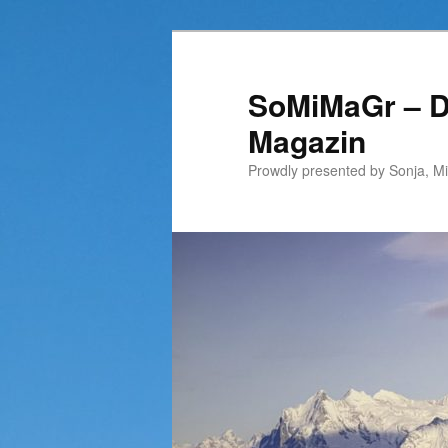
Zum
Inhalt
wechseln
SoMiMaGr – D
Magazin
Prowdly presented by Sonja, M