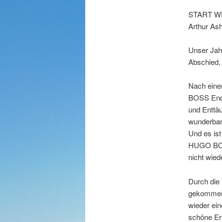
START W
Arthur Ash
Unser Jah
Abschied,
Nach eine
BOSS Ende
und Enttä
wunderbar
Und es ist
HUGO BOSS
nicht wied
Durch die 
gekommen. 
wieder ein
schöne Erf