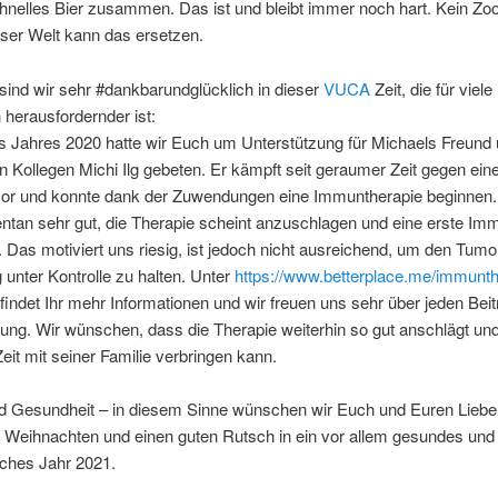
hnelles Bier zusammen. Das ist und bleibt immer noch hart. Kein Z
ser Welt kann das ersetzen.
ind wir sehr #dankbarundglücklich in dieser
VUCA
Zeit, die für vie
 herausfordernder ist:
s Jahres 2020 hatte wir Euch um Unterstützung für Michaels Freund
 Kollegen Michi Ilg gebeten. Er kämpft seit geraumer Zeit gegen ein
or und konnte dank der Zuwendungen eine Immuntherapie beginnen.
tan sehr gut, die Therapie scheint anzuschlagen und eine erste Im
r. Das motiviert uns riesig, ist jedoch nicht ausreichend, um den Tumo
ig unter Kontrolle zu halten. Unter
https://www.betterplace.me/immunth
findet Ihr mehr Informationen und wir freuen uns sehr über jeden Beit
ung. Wir wünschen, dass die Therapie weiterhin so gut anschlägt un
Zeit mit seiner Familie verbringen kann.
nd Gesundheit – in diesem Sinne wünschen wir Euch und Euren Liebe
 Weihnachten und einen guten Rutsch in ein vor allem gesundes und
iches Jahr 2021.