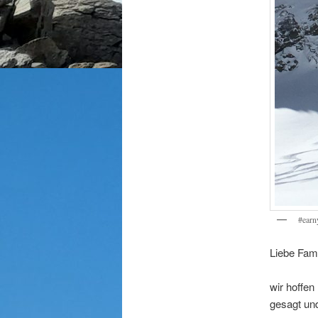
#earn
Liebe Fami
wir hoffe
gesagt un