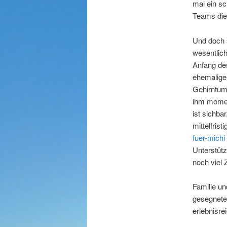
mal ein sc
Teams die
Und doch s
wesentlich
Anfang de
ehemaligen
Gehirntum
ihm momen
ist sichba
mittelfrist
fuer-michi
Unterstütz
noch viel 
Familie u
gesegnete
erlebnisre