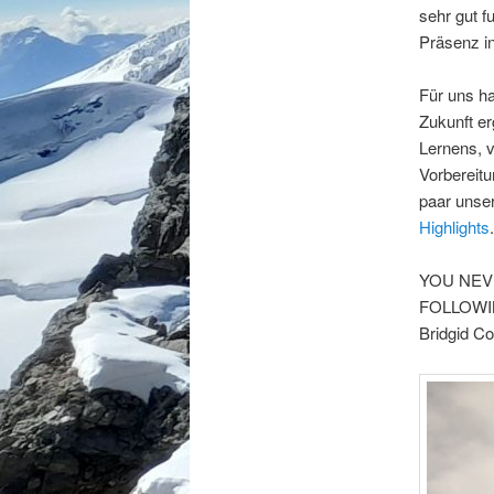
sehr gut f
Präsenz in
Für uns h
Zukunft er
Lernens, 
Vorbereit
paar unser
Highlights
.
YOU NEV
FOLLOWI
Bridgid Co