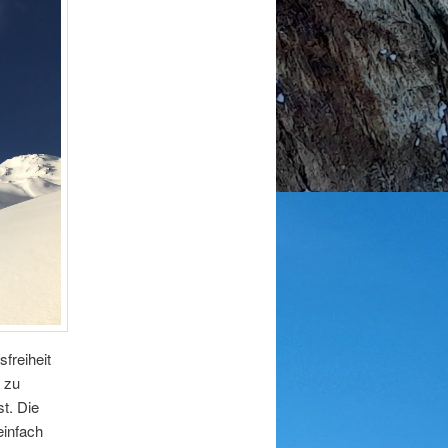
freiheit
 zu
t. Die
einfach