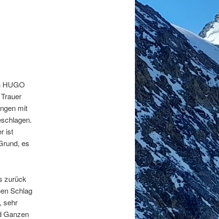
ich HUGO
 Trauer
ungen mit
eschlagen.
r ist
Grund, es
as zurück
nen Schlag
, sehr
nd Ganzen