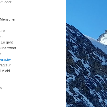
oom oder
le Menschen
 und
en
 Es geht
munantwort
r
erapie-
rag zur
d Michi
n