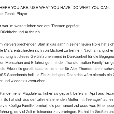
HERE YOU ARE. USE WHAT YOU HAVE. DO WHAT YOU CAN.
e, Tennis Player
r war im wesentlichen von drei Themen geprägt:
 Rückkehr und Aufbruch.
m vielversprechenden Start in das Jahr in seiner neuen Rolle hat s
 März entschieden sich von Michael zu trennen. Nach anfänglicher
uschung ist dieses Gefühl zunehmend in Dankbarkeit für die Begegn
en Menschen und Erfahrungen mit der „Transformation Family“ umg
 die Erkenntis gereift, dass es nicht nur für Alex Thomson sehr schwe
 Speedboats heil ins Ziel zu bringen. Doch das wäre niemals ein 
er und wieder zu versuchen.
Pandemie ist Magdalena, früher als geplant, bereis im April aus Tex
So hat sich aus der „alleinerziehenden Mutter mit Teenager“ auf ei
e vierköpfige Familie formiert, die permanent zuhause war. Eine neue
ahrung, so viel Zeit miteinander zu verbringen. Es hat im Großen u