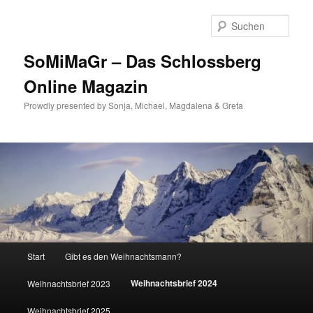
Zum
Inhalt
Such
wechseln
SoMiMaGr – Das Schlossberg
Online Magazin
Prowdly presented by Sonja, Michael, Magdalena & Greta
Hauptmenü
Start
Gibt es den Weihnachtsmann?
Weihnachtsbrief 2024
Weihnachtsbrief 2023
Weihnachtsbrief 2025